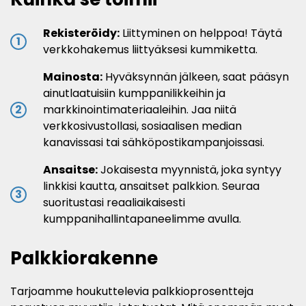
Rekisteröidy:
Liittyminen on helppoa! Täytä
verkkohakemus liittyäksesi kummiketta.
Mainosta:
Hyväksynnän jälkeen, saat pääsyn
ainutlaatuisiin kumppanilikkeihin ja
markkinointimateriaaleihin. Jaa niitä
verkkosivustollasi, sosiaalisen median
kanavissasi tai sähköpostikampanjoissasi.
Ansaitse:
Jokaisesta myynnistä, joka syntyy
linkkisi kautta, ansaitset palkkion. Seuraa
suoritustasi reaaliaikaisesti
kumppanihallintapaneelimme avulla.
Palkkiorakenne
Tarjoamme houkuttelevia palkkioprosentteja