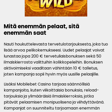
Mitä enemmän pelaat, sitä
enemmän saat
Nauti houkuttelevasta tervetulotarjouksesta, joka tuo
lisää arvoa pelikokemukseesi. Uudet pelaajat voivat
lunastaa jopa 200 € tervetuliaisbonuksen sekä 50
ilmaiskierrosta valittuihin kolikkopeleihin. Bonuksen
aktivoimiseksi vaaditaan vähintään 10 € talletus,
joten kampanja sopii hyvin myös uusille pelaajille.
Lisäksi Mobilebet Casino tarjoaa säännöllisiä
kampanjoita, kuten viikoittaisia bonuksia, reload-
tarjouksia ja ylimääräisiä ilmaiskierroksia, jotka
pitävät pelaamisen monipuolisena ja viihdyttävänä.
Kampanjat on suunniteltu tarjoamaan enemmän