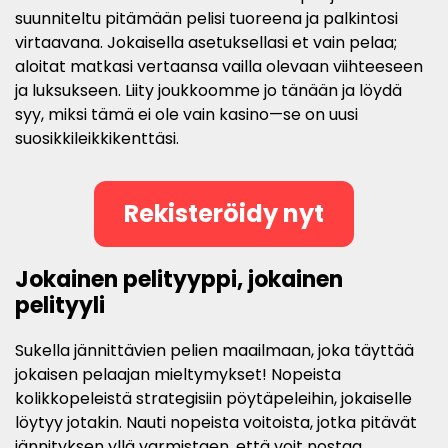
suunniteltu pitämään pelisi tuoreena ja palkintosi
virtaavana. Jokaisella asetuksellasi et vain pelaa;
aloitat matkasi vertaansa vailla olevaan viihteeseen
ja luksukseen. Liity joukkoomme jo tänään ja löydä
syy, miksi tämä ei ole vain kasino—se on uusi
suosikkileikkikenttäsi.
Rekisteröidy nyt
Jokainen pelityyppi, jokainen
pelityyli
Sukella jännittävien pelien maailmaan, joka täyttää
jokaisen pelaajan mieltymykset! Nopeista
kolikkopeleistä strategisiin pöytäpeleihin, jokaiselle
löytyy jotakin. Nauti nopeista voitoista, jotka pitävät
jännityksen yllä varmistaen, että voit nostaa