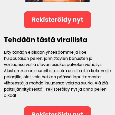
Rekisteröidy nyt
Tehdään tästä virallista
Liity tänään eloisaan yhteisöömme ja koe
huipputason pelien, jännittävien bonusten ja
vertaansa vailla olevan asiakaspalvelun viehätys.
Alustamme on suunniteltu sekä uusille että kokeneille
pelaajille, olet vain hetken päässä loputtomasta
viihteestä ja mahdollisuudesta voittaa suuria. Älä jää
paitsi jännityksestä—rekisteröidy nyt ja anna pelien
alkaa!
Rekisteröidy nyt