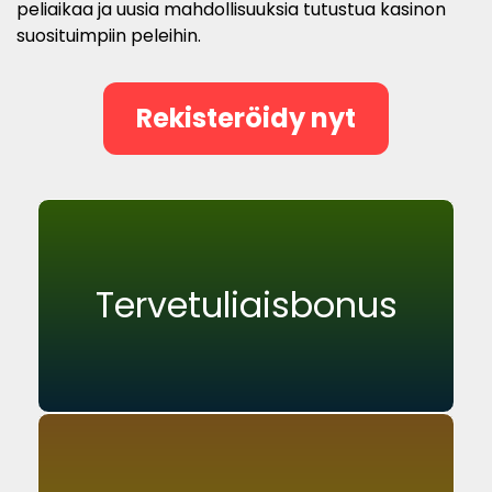
peliaikaa ja uusia mahdollisuuksia tutustua kasinon
suosituimpiin peleihin.
Rekisteröidy nyt
Tervetuliaisbonus