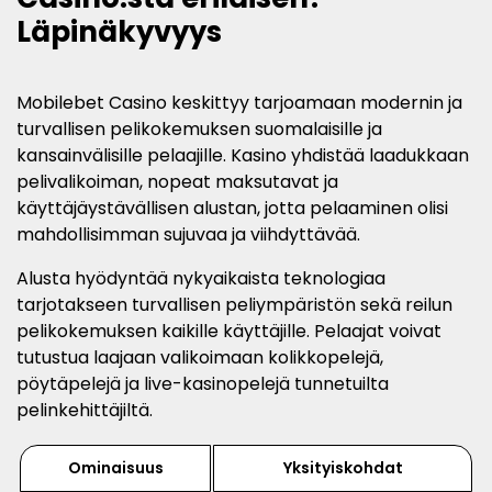
Läpinäkyvyys
Mobilebet Casino keskittyy tarjoamaan modernin ja
turvallisen pelikokemuksen suomalaisille ja
kansainvälisille pelaajille. Kasino yhdistää laadukkaan
pelivalikoiman, nopeat maksutavat ja
käyttäjäystävällisen alustan, jotta pelaaminen olisi
mahdollisimman sujuvaa ja viihdyttävää.
Alusta hyödyntää nykyaikaista teknologiaa
tarjotakseen turvallisen peliympäristön sekä reilun
pelikokemuksen kaikille käyttäjille. Pelaajat voivat
tutustua laajaan valikoimaan kolikkopelejä,
pöytäpelejä ja live-kasinopelejä tunnetuilta
pelinkehittäjiltä.
Ominaisuus
Yksityiskohdat