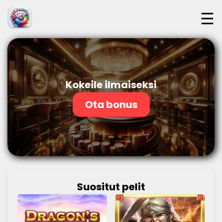
☰
Kokeile ilmaiseksi
Ota bonus
Suositut pelit